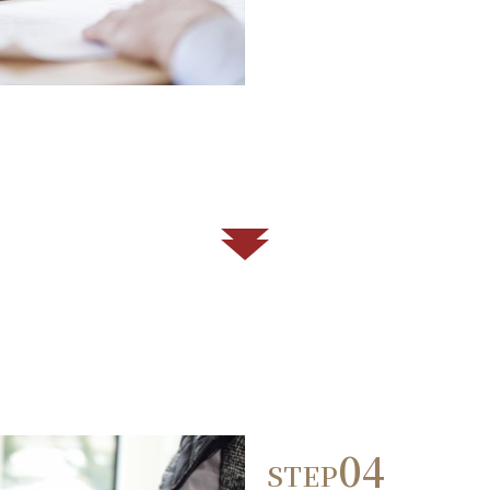
04
STEP